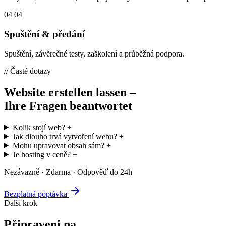
04
04
Spuštění & předání
Spuštění, závěrečné testy, zaškolení a průběžná podpora.
// Časté dotazy
Website erstellen lassen –
Ihre Fragen beantwortet
Kolik stojí web?
+
Jak dlouho trvá vytvoření webu?
+
Mohu upravovat obsah sám?
+
Je hosting v ceně?
+
Nezávazně · Zdarma · Odpověď do 24h
Bezplatná poptávka
Další krok
Připraveni na