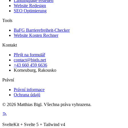
Landingpage erstellen
Website Redesign
SEO Optimierung
Tools
BaFG Barrierefreiheit-Checker
Website Kosten Rechner
Kontakt
Přejít na formulář
contact@bigls.net
+43 660 459 6636
Korneuburg, Rakousko
Právní
Právní informace
Ochrana údajů
© 2026 Matthias Bigl. Všechna práva vyhrazena.
SvelteKit + Svelte 5 + Tailwind v4