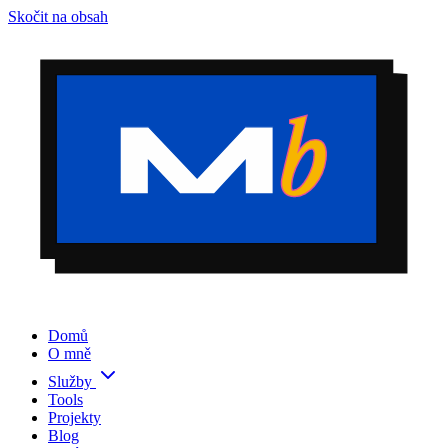
Skočit na obsah
Domů
O mně
Služby
Tools
Projekty
Blog