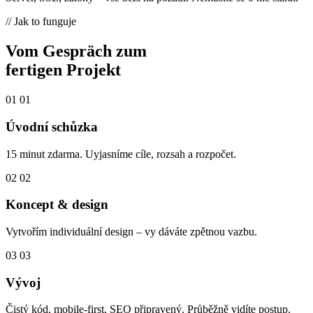
// Jak to funguje
Vom Gespräch zum
fertigen Projekt
01
01
Úvodní schůzka
15 minut zdarma. Uyjasníme cíle, rozsah a rozpočet.
02
02
Koncept & design
Vytvořím individuální design – vy dáváte zpětnou vazbu.
03
03
Vývoj
Čistý kód, mobile-first, SEO připravený. Průběžně vidíte postup.