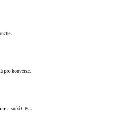
unche.
ná pro konverze.
ore a sníží CPC.