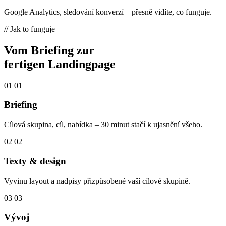
Google Analytics, sledování konverzí – přesně vidíte, co funguje.
// Jak to funguje
Vom Briefing zur
fertigen Landingpage
01
01
Briefing
Cílová skupina, cíl, nabídka – 30 minut stačí k ujasnění všeho.
02
02
Texty & design
Vyvinu layout a nadpisy přizpůsobené vaší cílové skupině.
03
03
Vývoj