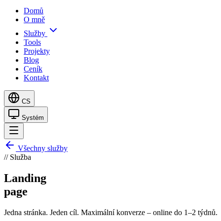
Domů
O mně
Služby
Tools
Projekty
Blog
Ceník
Kontakt
CS
Systém
Všechny služby
// Služba
Landing
page
Jedna stránka. Jeden cíl. Maximální konverze – online do 1–2 týdnů.