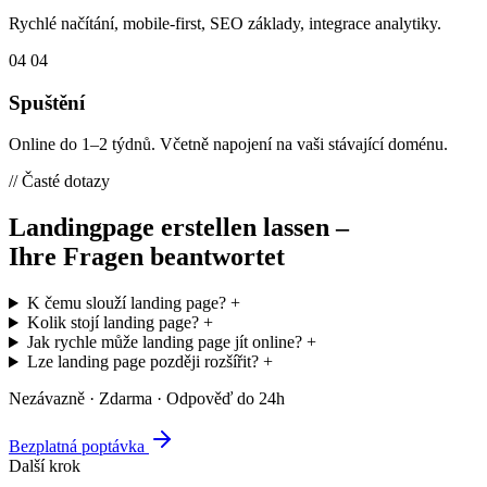
Rychlé načítání, mobile-first, SEO základy, integrace analytiky.
04
04
Spuštění
Online do 1–2 týdnů. Včetně napojení na vaši stávající doménu.
// Časté dotazy
Landingpage erstellen lassen –
Ihre Fragen beantwortet
K čemu slouží landing page?
+
Kolik stojí landing page?
+
Jak rychle může landing page jít online?
+
Lze landing page později rozšířit?
+
Nezávazně · Zdarma · Odpověď do 24h
Bezplatná poptávka
Další krok