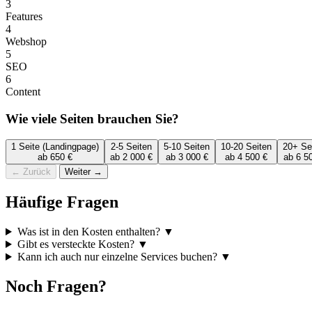
3
Features
4
Webshop
5
SEO
6
Content
Wie viele Seiten brauchen Sie?
1 Seite (Landingpage)
2-5 Seiten
5-10 Seiten
10-20 Seiten
20+ Se
ab 650 €
ab 2 000 €
ab 3 000 €
ab 4 500 €
ab 6 5
← Zurück
Weiter →
Häufige Fragen
Was ist in den Kosten enthalten?
▼
Gibt es versteckte Kosten?
▼
Kann ich auch nur einzelne Services buchen?
▼
Noch Fragen?