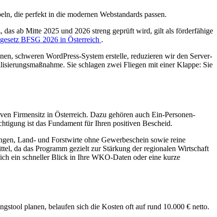
eln, die perfekt in die modernen Webstandards passen.
, das ab Mitte 2025 und 2026 streng geprüft wird, gilt als förderfähige
tsgesetz BFSG 2026 in Österreich
.
en, schweren WordPress-System erstelle, reduzieren wir den Server-
talisierungsmaßnahme. Sie schlagen zwei Fliegen mit einer Klappe: Sie
tiven Firmensitz in Österreich. Dazu gehören auch Ein-Personen-
chtigung ist das Fundament für Ihren positiven Bescheid.
ngen, Land- und Forstwirte ohne Gewerbeschein sowie reine
tel, da das Programm gezielt zur Stärkung der regionalen Wirtschaft
 sich ein schneller Blick in Ihre WKO-Daten oder eine kurze
gstool planen, belaufen sich die Kosten oft auf rund 10.000 € netto.