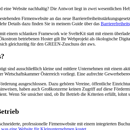
d eine Website nachhaltig? Die Antwort liegt in zwei wesentlichen Heb
r bestehenden Firmenwebsite an das neue Barrierefreiheitsstärkungsgesetz
hr Details dazu finden Sie in meinem Guide über das
Barrierefreihei
t einem schlanken Framework wie SvelteKit statt mit einem überladen
t Ökostrom betriebenen Hoster gilt Ihr Webprojekt als ökologische Digi
en sich gleichzeitig für den GREEN-Zuschuss der aws.
s?
tigt sind ausschließlich kleine und mittlere Unternehmen mit einem ak
der Wirtschaftskammer Österreich vorliegt. Eine aufrechte Gewerbebere
derung ausgeschlossen. Dazu gehören Vereine, öffentliche Einrichtu
hinweisen, haben auch Großkonzerne keinen Zugriff auf diese Fördermit
t. Wenn Sie unsicher sind, ob Ihr Betrieb die Kriterien erfüllt, lohnt
Betrieb
hneiderte, professionelle Firmenwebsite mit einem integrierten Buchun
,
was eine Website für Kleinunternehmen kostet
.