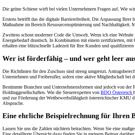
Die grüne Schiene wirft bei vielen Unternehmern Fragen auf. Wie wir
Erstens betrifft das die digitale Barrierefreiheit. Die Anpassung Ihre
Maßnahme im Bereich Ressourcenoptimierung und Nachhaltigkeit. Me
Zweitens schont moderner Code die Umwelt. Wenn ich eine Website mi
Energiebedarf drastisch. In Kombination mit einem zertifizierten, mi
erhalten eine blitzschnelle Ladezeit für Ihre Kunden und qualifizier
Wer ist förderfähig – und wer geht leer au
Die Richtlinien für den Zuschuss sind streng umgrenzt. Antragsberech
Unternehmen und Freiberufler, sofern eine aktive Mitgliedschaft bei 
Bestimmte Branchen und Unternehmensformen sind jedoch von der För
Holdinggesellschaften. Wie die Steuerexperten von
BDO Österreich
und zur Förderung der Wettbewerbsfähigkeit österreichischer KMU dien
Absprache.
Eine ehrliche Beispielrechnung für Ihren 
Lassen Sie uns die Zahlen nüchtern betrachten. Wenn Sie eine maßgesc
Eine detaillierte Übersicht dazu finden Sie in meinem Beitrag darüber