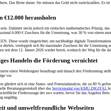
ern. Das Beste daran: Sie müssen das Geld nicht zurückzahlen. Es ist e
en €12.000 herausholen
ein. Dahinter steckt jedoch ein einfaches mathematisches Prinzip, das 
aximal 6.000 € Zuschuss für die Umsetzung, was 30 % von einem maxi
 Diese wurde eingerichtet, um nachhaltige digitale Transformationen
en dürfen, verdoppelt sich Ihr maximaler Zuschuss für die Umsetzung a
en seit dem 12. Jänner 2026 wieder bereit, wodurch der Weg für die da
ges Handeln die Förderung vernichtet
zuerst einen Webdesigner beauftragt und danach den Förderantrag stell
lge vor.
gliedert sich in eine Status- und Potenzialanalyse, die zu 80 % geförd
ielle Beratungsprotokoll über das
Serviceportal von KMU.DIGITAL
h
schriftliche Förderzusage der aws warten, bevor Sie das Angebot Ihres
ng ungültig.
 und umweltfreundliche Webseiten