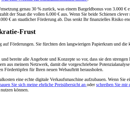
msetzung genau 30 % zurück, was einem Bargeldbonus von 3.000 € entspr
t der Staat die vollen 6.000 € aus. Wenn Sie beide Schienen clever n
000 € an staatlicher Förderung ab. Das senkt Ihr finanzielles Risiko e
ratie-Frust
lig auf Förderungen. Sie fürchten den langwierigen Papierkram und die k
und bereite alle Angebote und Konzepte so vor, dass sie den strengen 
rn aus meinem Netzwerk, damit die vorgeschriebene Potenzialanalyse s
en Fördertöpfen für Ihren neuen Webauftritt herausholen.
itialkosten eine echte digitale Verkaufsmaschine aufzubauen. Wenn S
hauen Sie sich meine ehrliche Preisübersicht an
oder
schreiben Sie mir 
nutzen können.