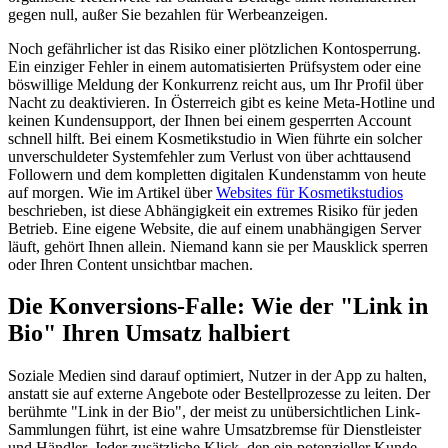
gegen null, außer Sie bezahlen für Werbeanzeigen.
Noch gefährlicher ist das Risiko einer plötzlichen Kontosperrung.
Ein einziger Fehler in einem automatisierten Prüfsystem oder eine
böswillige Meldung der Konkurrenz reicht aus, um Ihr Profil über
Nacht zu deaktivieren. In Österreich gibt es keine Meta-Hotline und
keinen Kundensupport, der Ihnen bei einem gesperrten Account
schnell hilft. Bei einem Kosmetikstudio in Wien führte ein solcher
unverschuldeter Systemfehler zum Verlust von über achttausend
Followern und dem kompletten digitalen Kundenstamm von heute
auf morgen. Wie im Artikel über
Websites für Kosmetikstudios
beschrieben, ist diese Abhängigkeit ein extremes Risiko für jeden
Betrieb. Eine eigene Website, die auf einem unabhängigen Server
läuft, gehört Ihnen allein. Niemand kann sie per Mausklick sperren
oder Ihren Content unsichtbar machen.
Die Konversions-Falle: Wie der "Link in
Bio" Ihren Umsatz halbiert
Soziale Medien sind darauf optimiert, Nutzer in der App zu halten,
anstatt sie auf externe Angebote oder Bestellprozesse zu leiten. Der
berühmte "Link in der Bio", der meist zu unübersichtlichen Link-
Sammlungen führt, ist eine wahre Umsatzbremse für Dienstleister
und Händler. Jeder zusätzliche Klick, den ein potenzieller Kunde