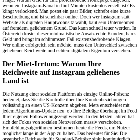
wenn ein Instagram-Kanal in fünf Minuten kostenlos erstellt ist? Es
klingt verlockend. Man postet ein paar Bilder, schreibt eine kurze
Beschreibung und ist scheinbar online. Doch wer Instagram statt
Website als digitalen Hauptwohnsitz wählt, baut sein Unternehmen
auf fremdem, geliehenem Grund. Das kann schnell teuer werden. In
Österreich kostet dieser minimalistische Ansatz echte Kunden, bares
Geld und bringt im schlimmsten Fall existenzbedrohende Klagen.
Wer online erfolgreich sein möchte, muss den Unterschied zwischen
geliehener Reichweite und echtem digitalem Eigentum verstehen.
Der Miet-Irrtum: Warum Ihre
Reichweite auf Instagram geliehenes
Land ist
Die Nutzung einer sozialen Plattform als einzige Online-Präsenz
bedeutet, dass Sie die Kontrolle über Ihre Kundenbeziehungen
vollständig an einen US-Konzern abgeben. Meta entscheidet mit
jedem Algorithmus-Update neu, ob Ihre Beiträge überhaupt im Feed
Ihrer eigenen Follower angezeigt werden. In den letzten Jahren hat
sich der Fokus von sozialen Netzwerken massiv verschoben.
Empfehlungsalgorithmen bestimmen heute die Feeds, um Nutzer
möglichst lange in der App zu halten. Das bedeutet für Sie: Die
organische Reichweite für Standard-Beiträge sinkt kontinuierlich