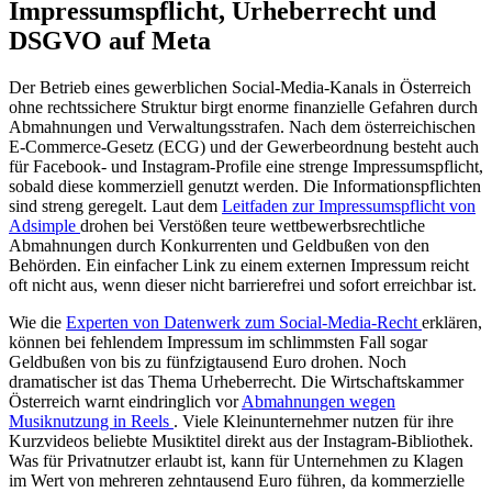
Impressumspflicht, Urheberrecht und
DSGVO auf Meta
Der Betrieb eines gewerblichen Social-Media-Kanals in Österreich
ohne rechtssichere Struktur birgt enorme finanzielle Gefahren durch
Abmahnungen und Verwaltungsstrafen. Nach dem österreichischen
E-Commerce-Gesetz (ECG) und der Gewerbeordnung besteht auch
für Facebook- und Instagram-Profile eine strenge Impressumspflicht,
sobald diese kommerziell genutzt werden. Die Informationspflichten
sind streng geregelt. Laut dem
Leitfaden zur Impressumspflicht von
Adsimple
drohen bei Verstößen teure wettbewerbsrechtliche
Abmahnungen durch Konkurrenten und Geldbußen von den
Behörden. Ein einfacher Link zu einem externen Impressum reicht
oft nicht aus, wenn dieser nicht barrierefrei und sofort erreichbar ist.
Wie die
Experten von Datenwerk zum Social-Media-Recht
erklären,
können bei fehlendem Impressum im schlimmsten Fall sogar
Geldbußen von bis zu fünfzigtausend Euro drohen. Noch
dramatischer ist das Thema Urheberrecht. Die Wirtschaftskammer
Österreich warnt eindringlich vor
Abmahnungen wegen
Musiknutzung in Reels
. Viele Kleinunternehmer nutzen für ihre
Kurzvideos beliebte Musiktitel direkt aus der Instagram-Bibliothek.
Was für Privatnutzer erlaubt ist, kann für Unternehmen zu Klagen
im Wert von mehreren zehntausend Euro führen, da kommerzielle