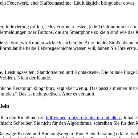
ein Feuerwerk, eher Kaffeemaschine. Läuft täglich, bringt aber etwas.
, Indexierung prüfen, jedes Formular testen, jede Telefonnummer am H
Fehlermeldungen oder Buttons, die am Smartphone so klein sind wie das
Sie sie dort, wo Kunden wirklich suchen: im Auto, in der Straßenbah
 Formular die halbe Lebensgeschichte wissen will, haben Sie Ihre erste
ite, Leistungsseiten, Standortseiten und Kontaktseite. Die brutale Frag
n Problem. Nicht der Kunde.
nliche Beratung” klingt brav, sagt aber wenig. Das passt auf einen Insta
nden.” Das ist nicht poetisch. Aber es verkauft.
deln
 in den Richtlinien zu
hilfreichen, nutzerorientierten Inhalten
, Inhalt
chisch: Schreiben Sie nicht für den Algorithmus, schreiben Sie für den
 Balayage-Kosten und Buchungsregeln. Eine Steuerberatung erklärt, we