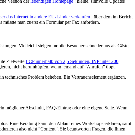
sche Version der
lebendigen Homepage
: kleine, sinnvolle Updates
er das Internet in andere EU-Länder verkaufen
, über dem im Bericht
s müsste man zuerst ein Formular per Fax anfordern.
tungen. Vielleicht steigen mobile Besucher schneller aus als Gäste,
ute Zielwerte
LCP innerhalb von 2,5 Sekunden, INP unter 200
eagieren, nicht herumhüpfen, wenn jemand auf “Anrufen” tippt.
Ein technisches Problem beheben. Ein Vertrauenselement ergänzen,
 ein möglicher Abschnitt, FAQ-Eintrag oder eine eigene Seite. Wenn
otos. Eine Beratung kann den Ablauf eines Workshops erklären, samt
oduzieren also nicht “Content”. Sie beantworten Fragen, die Ihnen