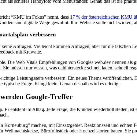
 nicht als schiefes Handyfoto vom Menüständer. Genau das ist die prakti
Bericht “KMU im Fokus” nennt, dass
17 % der österreichischen KMU üb
nden sind digitale Wege gewohnt. Ihre Website sollte nicht wirken, al
uartalsplan verbessern
keine Anfragen. Vielleicht kommen Anfragen, aber für die falschen Leis
eedback mit Krawatte.
nsole. Die Web-Vitals-Empfehlungen von Googles web.dev nennen als g
n. Sie müssen nur wissen, was dahintersteckt: schnell laden, schnell r
ichtige Leistungsseite verbessern. Ein neues Thema veröffentlichen. 
e typische Frage. Klingt klein. Genau deshalb wird es erledigt.
 werden Google-Treffer
Er entsteht im Alltag. Jede Frage, die Kunden wiederholt stellen, ist
nach.
in Korneuburg” machen, mit Einsatzgebiet, Reaktionszeit und echten F
für Weihnachtskekse, Bürofrühstück oder Hochzeitstorten bauen. Sie pr