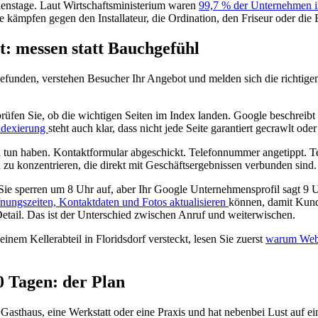
ienstage. Laut Wirtschaftsministerium waren
99,7 % der Unternehmen i
ie kämpfen gegen den Installateur, die Ordination, den Friseur oder di
: messen statt Bauchgefühl
funden, verstehen Besucher Ihr Angebot und melden sich die richtige
rüfen Sie, ob die wichtigen Seiten im Index landen. Google beschreib
ndexierung
steht auch klar, dass nicht jede Seite garantiert gecrawlt ode
u tun haben. Kontaktformular abgeschickt. Telefonnummer angetippt.
 zu konzentrieren, die direkt mit Geschäftsergebnissen verbunden sind
, Sie sperren um 8 Uhr auf, aber Ihr Google Unternehmensprofil sagt 9 
nungszeiten, Kontaktdaten und Fotos aktualisieren
können, damit Kunde
 Detail. Das ist der Unterschied zwischen Anruf und weiterwischen.
einem Kellerabteil in Floridsdorf versteckt, lesen Sie zuerst
warum Webs
 Tagen: der Plan
 Gasthaus, eine Werkstatt oder eine Praxis und hat nebenbei Lust auf 