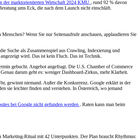
n der marktorientierten Wirtschaft 2024 KMU
, rund 92 % davon
e Beratung ums Eck, die nach dem Launch nicht einschläft.
n Menschen? Wenn Sie nur Seitenaufrufe anschauen, applaudieren Sie
t die Suche als Zusammenspiel aus Crawling, Indexierung und
r angezeigt wird. Das ist kein Fluch. Das ist Technik.
 Termin gebucht. Angebot angefragt. Die U.S. Chamber of Commerce
. Genau darum geht es: weniger Dashboard-Zirkus, mehr Klarheit.
Uhr, gewinnt niemand. Außer die Konkurrenz. Google erklärt in der
n sie leichter finden und verstehen. In Österreich, wo jemand
ites bei Google nicht gefunden werden
. Raten kann man beim
ein Marketing-Ritual mit 42 Unterpunkten. Der Plan braucht Rhythmus: