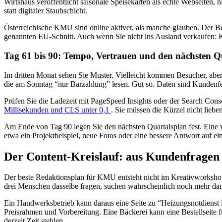
Wirtshaus veröffentlicht saisonale Speisekarten als echte Webseiten,
statt digitaler Staubschicht.
Österreichische KMU sind online aktiver, als manche glauben. Der 
genannten EU-Schnitt. Auch wenn Sie nicht ins Ausland verkaufen: Ku
Tag 61 bis 90: Tempo, Vertrauen und den nächsten Q
Im dritten Monat sehen Sie Muster. Vielleicht kommen Besucher, aber 
die am Sonntag “nur Barzahlung” lesen. Gut so. Daten sind Kundenf
Prüfen Sie die Ladezeit mit PageSpeed Insights oder der Search Co
Millisekunden und CLS unter 0,1
. Sie müssen die Kürzel nicht liebe
Am Ende von Tag 90 legen Sie den nächsten Quartalsplan fest. Eine w
etwa ein Projektbeispiel, neue Fotos oder eine bessere Antwort auf ein
Der Content-Kreislauf: aus Kundenfragen
Der beste Redaktionsplan für KMU entsteht nicht im Kreativworkshop. 
drei Menschen dasselbe fragen, suchen wahrscheinlich noch mehr da
Ein Handwerksbetrieb kann daraus eine Seite zu “Heizungsnotdienst 
Preisrahmen und Vorbereitung. Eine Bäckerei kann eine Bestellseite 
derzeit Zeit stehlen.