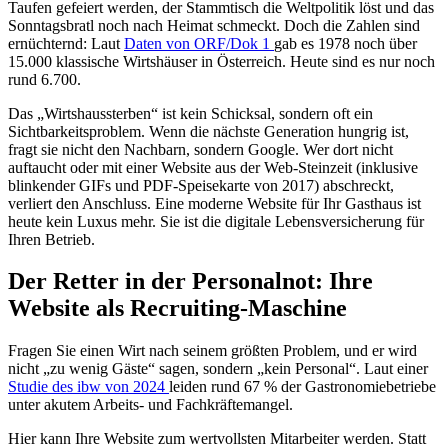
Taufen gefeiert werden, der Stammtisch die Weltpolitik löst und das
Sonntagsbratl noch nach Heimat schmeckt. Doch die Zahlen sind
ernüchternd: Laut
Daten von ORF/Dok 1
gab es 1978 noch über
15.000 klassische Wirtshäuser in Österreich. Heute sind es nur noch
rund 6.700.
Das „Wirtshaussterben“ ist kein Schicksal, sondern oft ein
Sichtbarkeitsproblem. Wenn die nächste Generation hungrig ist,
fragt sie nicht den Nachbarn, sondern Google. Wer dort nicht
auftaucht oder mit einer Website aus der Web-Steinzeit (inklusive
blinkender GIFs und PDF-Speisekarte von 2017) abschreckt,
verliert den Anschluss. Eine moderne Website für Ihr Gasthaus ist
heute kein Luxus mehr. Sie ist die digitale Lebensversicherung für
Ihren Betrieb.
Der Retter in der Personalnot: Ihre
Website als Recruiting-Maschine
Fragen Sie einen Wirt nach seinem größten Problem, und er wird
nicht „zu wenig Gäste“ sagen, sondern „kein Personal“. Laut einer
Studie des ibw von 2024
leiden rund 67 % der Gastronomiebetriebe
unter akutem Arbeits- und Fachkräftemangel.
Hier kann Ihre Website zum wertvollsten Mitarbeiter werden. Statt