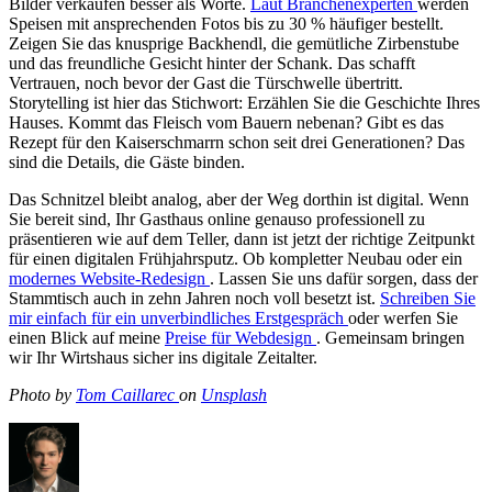
Bilder verkaufen besser als Worte.
Laut Branchenexperten
werden
Speisen mit ansprechenden Fotos bis zu 30 % häufiger bestellt.
Zeigen Sie das knusprige Backhendl, die gemütliche Zirbenstube
und das freundliche Gesicht hinter der Schank. Das schafft
Vertrauen, noch bevor der Gast die Türschwelle übertritt.
Storytelling ist hier das Stichwort: Erzählen Sie die Geschichte Ihres
Hauses. Kommt das Fleisch vom Bauern nebenan? Gibt es das
Rezept für den Kaiserschmarrn schon seit drei Generationen? Das
sind die Details, die Gäste binden.
Das Schnitzel bleibt analog, aber der Weg dorthin ist digital. Wenn
Sie bereit sind, Ihr Gasthaus online genauso professionell zu
präsentieren wie auf dem Teller, dann ist jetzt der richtige Zeitpunkt
für einen digitalen Frühjahrsputz. Ob kompletter Neubau oder ein
modernes Website-Redesign
. Lassen Sie uns dafür sorgen, dass der
Stammtisch auch in zehn Jahren noch voll besetzt ist.
Schreiben Sie
mir einfach für ein unverbindliches Erstgespräch
oder werfen Sie
einen Blick auf meine
Preise für Webdesign
. Gemeinsam bringen
wir Ihr Wirtshaus sicher ins digitale Zeitalter.
Photo by
Tom Caillarec
on
Unsplash