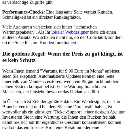
es verdächtige Zugriffe gibt.
Performance-Checks:
Eine langsame Seite verjagt Kunden.
Schnelligkeit ist ein direkter Rankingfaktor.
Viele Agenturen verstecken sich hinter "technischen
Wartungspaketen". Als Ihr
lokaler Webdesigner
biete ich einen
anderen Ansatz: Wir schauen nicht nur, ob der Code läuft, sondern
ob die Seite für Ihre Kunden funktioniert.
Die goldene Regel: Wenn der Preis zu gut klingt, ist
es kein Schutz
Wenn Ihnen jemand "Wartung für 9,90 Euro im Monat" anbietet,
seien Sie skeptisch. Automatisierte Updates können eine Seite
innerhalb von Minuten zerstören, wenn ein Plugin nicht mit dem
neuen System kompatibel ist. Echte Wartung braucht den
Menschen, der hinsieht, bevor er das Update ausführt.
In Österreich ist Zeit der größte Faktor. Ein Webdesigner, der Ihre
Branche versteht und bei dem Sie eine Durchwahl haben, ist
wertvoller als ein günstiger "Ticket-Support" einer riesigen Agentur.
Investieren Sie in eine Wartung, die Ihnen den Rücken freihält,
damit Sie sich auf Ihr eigentliches Geschäft konzentrieren können –
egal ob das ein frisches Brot, eine Beratung oder eine